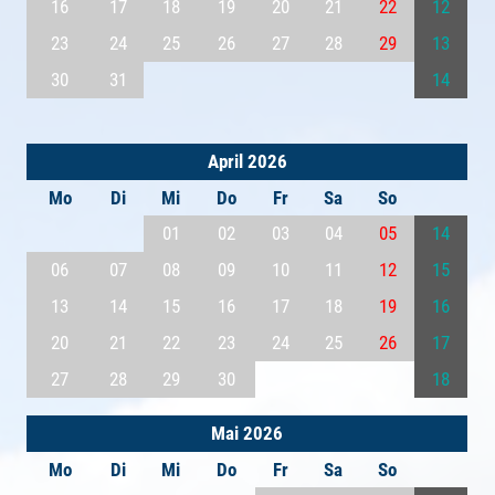
16
17
18
19
20
21
22
12
23
24
25
26
27
28
29
13
30
31
14
April 2026
Mo
Di
Mi
Do
Fr
Sa
So
01
02
03
04
05
14
06
07
08
09
10
11
12
15
13
14
15
16
17
18
19
16
20
21
22
23
24
25
26
17
27
28
29
30
18
Mai 2026
Mo
Di
Mi
Do
Fr
Sa
So