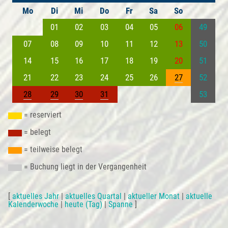
Mo
Di
Mi
Do
Fr
Sa
So
01
02
03
04
05
06
49
07
08
09
10
11
12
13
50
14
15
16
17
18
19
20
51
21
22
23
24
25
26
27
52
28
29
30
31
53
= reserviert
= belegt
= teilweise belegt
= Buchung liegt in der Vergangenheit
[
aktuelles Jahr
|
aktuelles Quartal
|
aktueller Monat
|
aktuelle
Kalenderwoche
|
heute (Tag)
|
Spanne
]