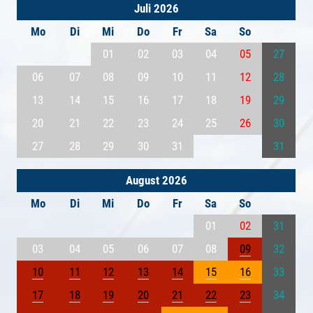
Juli 2026
Mo
Di
Mi
Do
Fr
Sa
So
01
02
03
04
05
27
06
07
08
09
10
11
12
28
13
14
15
16
17
18
19
29
20
21
22
23
24
25
26
30
27
28
29
30
31
31
August 2026
Mo
Di
Mi
Do
Fr
Sa
So
01
02
31
03
04
05
06
07
08
09
32
10
11
12
13
14
15
16
33
17
18
19
20
21
22
23
34