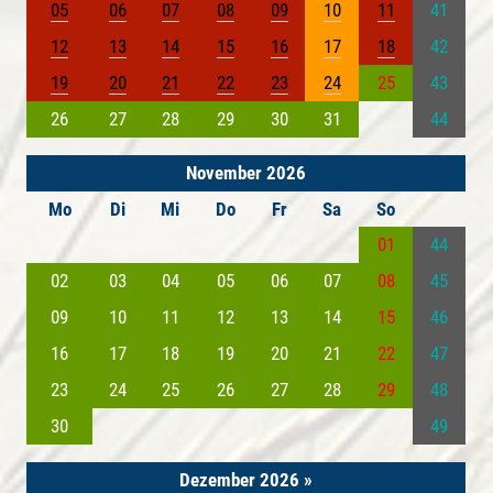
05
06
07
08
09
10
11
41
12
13
14
15
16
17
18
42
19
20
21
22
23
24
25
43
26
27
28
29
30
31
44
November 2026
Mo
Di
Mi
Do
Fr
Sa
So
01
44
02
03
04
05
06
07
08
45
09
10
11
12
13
14
15
46
16
17
18
19
20
21
22
47
23
24
25
26
27
28
29
48
30
49
Dezember 2026
»