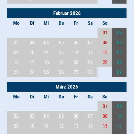
Februar 2026
Mo
Di
Mi
Do
Fr
Sa
So
01
05
02
03
04
05
06
07
08
06
09
10
11
12
13
14
15
07
16
17
18
19
20
21
22
08
23
24
25
26
27
28
09
März 2026
Mo
Di
Mi
Do
Fr
Sa
So
01
09
02
03
04
05
06
07
08
10
09
10
11
12
13
14
15
11