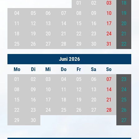
01
02
03
18
04
05
06
07
08
09
10
19
11
12
13
14
15
16
17
20
18
19
20
21
22
23
24
21
25
26
27
28
29
30
31
22
Juni 2026
Mo
Di
Mi
Do
Fr
Sa
So
01
02
03
04
05
06
07
23
08
09
10
11
12
13
14
24
15
16
17
18
19
20
21
25
22
23
24
25
26
27
28
26
29
30
27