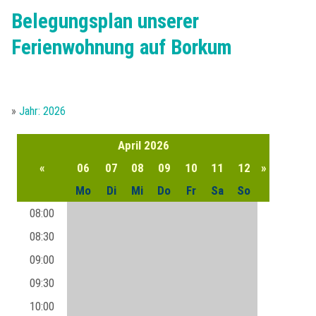
Belegungsplan
Belegungsplan unserer
Partner
Anfrageformular
Borkum - Ortsansichten
Anreise
Saison & Preise
Ferienwohnung auf Borkum
Buchung
Natur auf Borkum
Sehenswürdigkeiten
Gästebeitrag
»
Jahr: 2026
Kleingedrucktes
Türme und Seezeichen
Unsere Borkum-Tipps
Gästestimmen
April
2026
Impressum
Borkum im Winter
Borkum kulinarisch
«
06
07
08
09
10
11
12
»
Mo
Di
Mi
Do
Fr
Sa
So
Datenschutzerklärung
Alte Inselansichten
Borkum Wetter
08:00
08:30
09:00
09:30
10:00