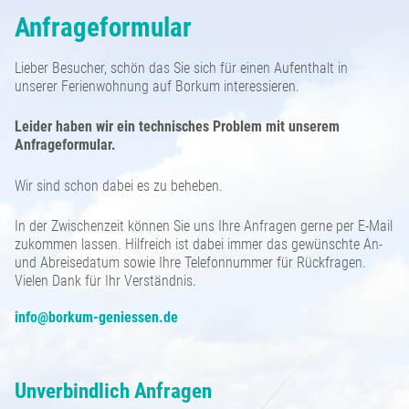
Belegungsplan
Anfrageformular
Partner
Anfrageformular
Borkum - Ortsansichten
Anreise
Saison & Preise
Lieber Besucher, schön das Sie sich für einen Aufenthalt in
unserer Ferienwohnung auf Borkum interessieren.
Buchung
Natur auf Borkum
Sehenswürdigkeiten
Gästebeitrag
Leider haben wir ein technisches Problem mit unserem
Kleingedrucktes
Anfrageformular.
Türme und Seezeichen
Unsere Borkum-Tipps
Gästestimmen
Wir sind schon dabei es zu beheben.
Impressum
Borkum im Winter
Borkum kulinarisch
In der Zwischenzeit können Sie uns Ihre Anfragen gerne per E-Mail
zukommen lassen. Hilfreich ist dabei immer das gewünschte An-
Datenschutzerklärung
Alte Inselansichten
Borkum Wetter
und Abreisedatum sowie Ihre Telefonnummer für Rückfragen.
Vielen Dank für Ihr Verständnis.
info@borkum-geniessen.de
Unverbindlich Anfragen