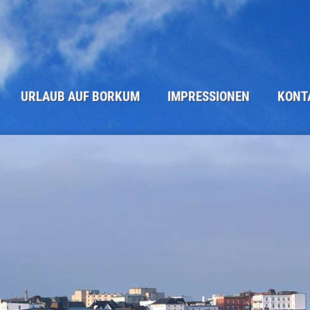
URLAUB AUF BORKUM
IMPRESSIONEN
KONT
DIE INSEL BORKUM
STRAND UND ME(H)ER
ANFRAGEF
WINTER AUF BORKUM
BORKUM - ORTSANSICHTEN
BUCHUNG
ANREISE
NATUR AUF BORKUM
KLEINGEDR
SEHENSWÜRDIGKEITEN
TÜRME UND SEEZEICHEN
IMPRESSU
UNSERE BORKUM-TIPPS
BORKUM IM WINTER
DATENSCH
BORKUM KULINARISCH
ALTE INSELANSICHTEN
BORKUM WETTER