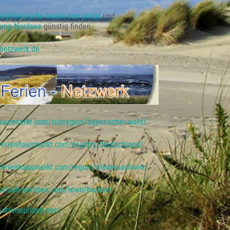
Ostfriesische Inseln von privat
und
ung Nordsee
günstig finden
-netzwerk.de
hausmarkt.com/subregion/bayerischer-wald/
.ferienhausmarkt.com/country/deutschland/
.ferienhausmarkt.com/region/niedersachsen/
urlaub-nordsee.com/town/borkum
-strandurlaub.net/