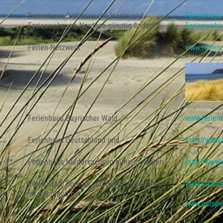
Ferienhaus Ostfriesische Inseln und
Ferienhaus 
Ferienwohnung Nordsee günstig finden:
Ferienwohn
Ferien-Netzwerk
www.ferien
Ferienhaus Bayrischer Wald
www.ferien
Ferienhaus Deutschland und
http://www
Ferienhaus Niedersachsen günstig mieten
http://www
Ferienhaus Borkum von privat und Ostsee-
www.strand
Sie
strandurlaub.net
und
www.ostsee