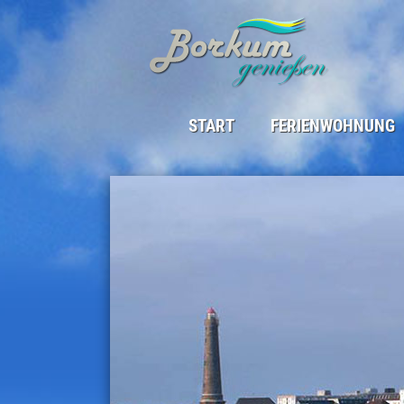
START
FERIENWOHNUNG
DIE FERIENWOHNUNG
LAGE
BELEGUNGSPLAN
SAISON & PREISE
GÄSTEBEITRAG
GÄSTESTIMMEN