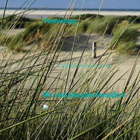
Vermietung
Heike und Ulrich Bäumer
Jugendherbergstr. 29
45529 Hattingen
Telefon: +49 (0)2324 4 50 35
E-Mail:
info@borkum-geniessen.de
Wir sind allergikerfreundlich
Ihnen gefällt unsere Ferienwohnung? Dann teilen 
die Seite mit Ihren Freunden: