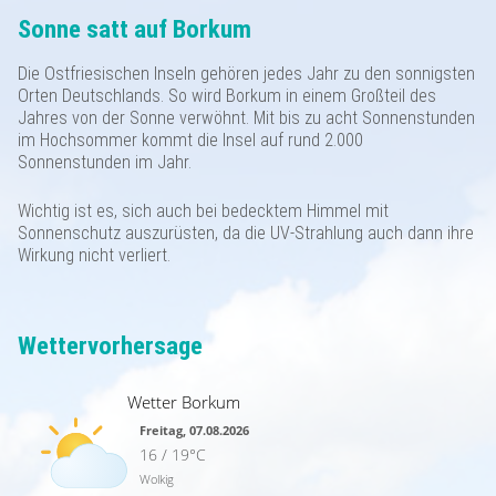
Belegungsplan
Sonne satt auf Borkum
Partner
Anfrageformular
Borkum - Ortsansichten
Anreise
Saison & Preise
Die Ostfriesischen Inseln gehören jedes Jahr zu den sonnigsten
Orten Deutschlands. So wird Borkum in einem Großteil des
Buchung
Natur auf Borkum
Jahres von der Sonne verwöhnt. Mit bis zu acht Sonnenstunden
Sehenswürdigkeiten
Gästebeitrag
im Hochsommer kommt die Insel auf rund 2.000
Sonnenstunden im Jahr.
Kleingedrucktes
Türme und Seezeichen
Unsere Borkum-Tipps
Gästestimmen
Wichtig ist es, sich auch bei bedecktem Himmel mit
Sonnenschutz auszurüsten, da die UV-Strahlung auch dann ihre
Impressum
Borkum im Winter
Borkum kulinarisch
Wirkung nicht verliert.
Datenschutzerklärung
Alte Inselansichten
Borkum Wetter
Wettervorhersage
Wetter Borkum
Freitag, 07.08.2026
16 / 19°C
Wolkig