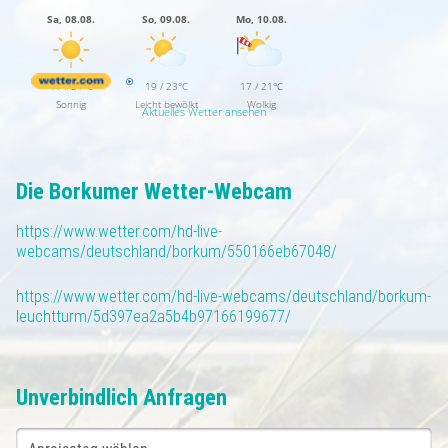
Sa, 08.08.
So, 09.08.
Mo, 10.08.
17 / 21°C
19 / 23°C
17 / 21°C
Sonnig
Leicht bewölkt
Wolkig
Aktuelles Wetter ansehen
Die Borkumer Wetter-Webcam
https://www.wetter.com/hd-live-
webcams/deutschland/borkum/550166eb67048/
https://www.wetter.com/hd-live-webcams/deutschland/borkum-
leuchtturm/5d397ea2a5b4b97166199677/
Unverbindlich Anfragen