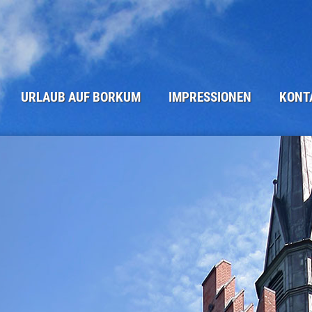
URLAUB AUF BORKUM
IMPRESSIONEN
KONT
DIE INSEL BORKUM
STRAND UND ME(H)ER
ANFRAGEF
WINTER AUF BORKUM
BORKUM - ORTSANSICHTEN
BUCHUNG
ANREISE
NATUR AUF BORKUM
KLEINGEDR
SEHENSWÜRDIGKEITEN
TÜRME UND SEEZEICHEN
IMPRESSU
UNSERE BORKUM-TIPPS
BORKUM IM WINTER
DATENSCH
BORKUM KULINARISCH
ALTE INSELANSICHTEN
BORKUM WETTER