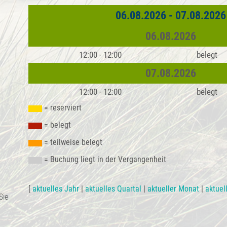
06.08.2026 - 07.08.2026
06.08.2026
12:00 - 12:00
belegt
07.08.2026
12:00 - 12:00
belegt
= reserviert
= belegt
= teilweise belegt
= Buchung liegt in der Vergangenheit
[
aktuelles Jahr
|
aktuelles Quartal
|
aktueller Monat
|
aktuel
Sie