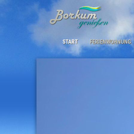
START
FERIENWOHNUNG
DIE FERIENWOHNUNG
LAGE
BELEGUNGSPLAN
SAISON & PREISE
GÄSTEBEITRAG
GÄSTESTIMMEN