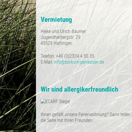
Vermietung
Heike und Ulrich Bäumer
Jugendherbergstr. 29
45529 Hattingen
Telefon: +49 (0)2324 4 50 35
E-Mail:
info@borkum-geniessen.de
Wir sind allergikerfreundlich
Ihnen gefällt unsere Ferienwohnung? Dann teilen 
die Seite mit Ihren Freunden: