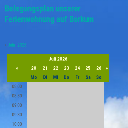
Belegungsplan
Belegungsplan unserer
Partner
Anfrageformular
Borkum - Ortsansichten
Anreise
Saison & Preise
Ferienwohnung auf Borkum
Buchung
Natur auf Borkum
Sehenswürdigkeiten
Gästebeitrag
»
Jahr: 2026
Kleingedrucktes
Türme und Seezeichen
Unsere Borkum-Tipps
Gästestimmen
Juli
2026
Impressum
Borkum im Winter
Borkum kulinarisch
«
20
21
22
23
24
25
26
»
Mo
Di
Mi
Do
Fr
Sa
So
Datenschutzerklärung
Alte Inselansichten
Borkum Wetter
08:00
08:30
09:00
09:30
10:00