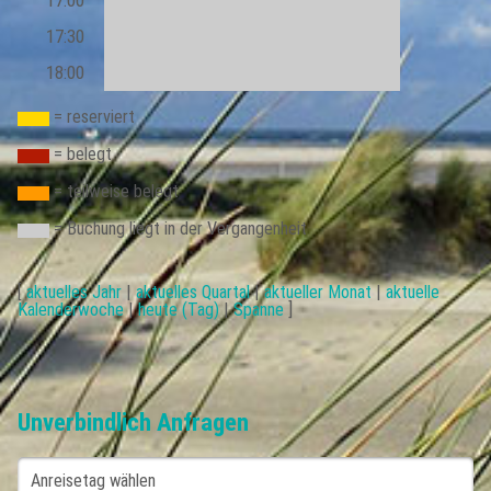
17:00
17:30
18:00
= reserviert
= belegt
= teilweise belegt
= Buchung liegt in der Vergangenheit
[
aktuelles Jahr
|
aktuelles Quartal
|
aktueller Monat
|
aktuelle
Kalenderwoche
|
heute (Tag)
|
Spanne
]
Unverbindlich Anfragen