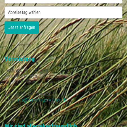
Vermietung
Heike und Ulrich Bäumer
Jugendherbergstr. 29
45529 Hattingen
Telefon: +49 (0)2324 4 50 35
E-Mail:
info@borkum-geniessen.de
Wir sind allergikerfreundlich