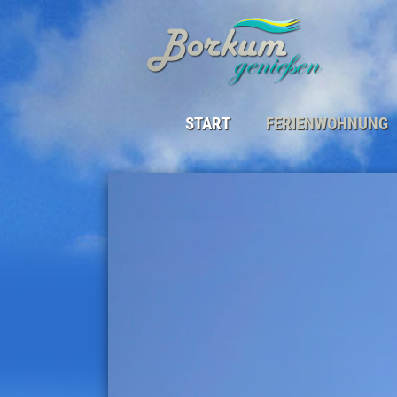
START
FERIENWOHNUNG
DIE FERIENWOHNUNG
LAGE
BELEGUNGSPLAN
SAISON & PREISE
GÄSTEBEITRAG
GÄSTESTIMMEN