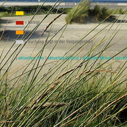
keine Buchungen vorhanden
= reserviert
= belegt
= teilweise belegt
= Buchung liegt in der Vergangenheit
[
aktuelles Jahr
|
aktuelles Quartal
|
aktueller Monat
|
aktuel