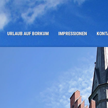
URLAUB AUF BORKUM
IMPRESSIONEN
KONT
DIE INSEL BORKUM
STRAND UND ME(H)ER
ANFRAGEF
WINTER AUF BORKUM
BORKUM - ORTSANSICHTEN
BUCHUNG
ANREISE
NATUR AUF BORKUM
KLEINGEDR
SEHENSWÜRDIGKEITEN
TÜRME UND SEEZEICHEN
IMPRESSU
UNSERE BORKUM-TIPPS
BORKUM IM WINTER
DATENSCH
BORKUM KULINARISCH
ALTE INSELANSICHTEN
BORKUM WETTER