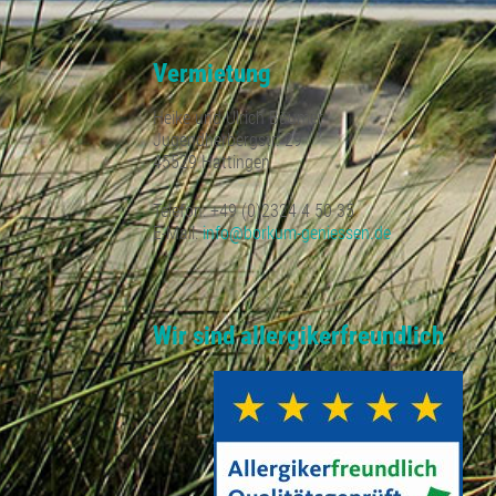
Vermietung
Heike und Ulrich Bäumer
Jugendherbergstr. 29
45529 Hattingen
Telefon: +49 (0)2324 4 50 35
E-Mail:
info@borkum-geniessen.de
Wir sind allergikerfreundlich