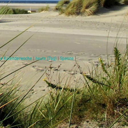
le Kalenderwoche
|
heute (Tag)
|
Spanne
]