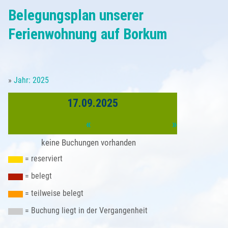
Belegungsplan
Belegungsplan unserer
Partner
Anfrageformular
Borkum - Ortsansichten
Anreise
Saison & Preise
Ferienwohnung auf Borkum
Buchung
Natur auf Borkum
Sehenswürdigkeiten
Gästebeitrag
»
Jahr: 2025
Kleingedrucktes
Türme und Seezeichen
Unsere Borkum-Tipps
Gästestimmen
17.09.2025
Impressum
Borkum im Winter
Borkum kulinarisch
«
»
Datenschutzerklärung
Alte Inselansichten
keine Buchungen vorhanden
Borkum Wetter
= reserviert
= belegt
= teilweise belegt
= Buchung liegt in der Vergangenheit