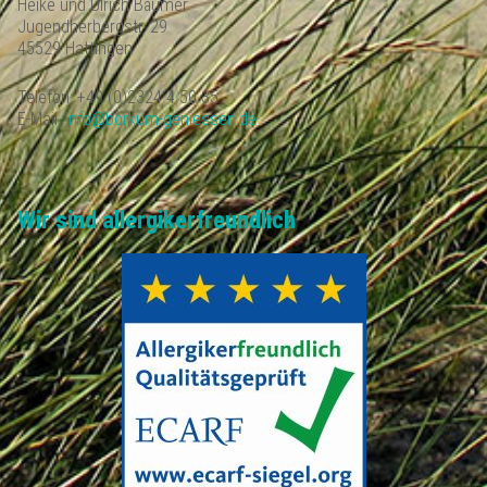
Heike und Ulrich Bäumer
Jugendherbergstr. 29
45529 Hattingen
Telefon: +49 (0)2324 4 50 35
E-Mail:
info@borkum-geniessen.de
Wir sind allergikerfreundlich