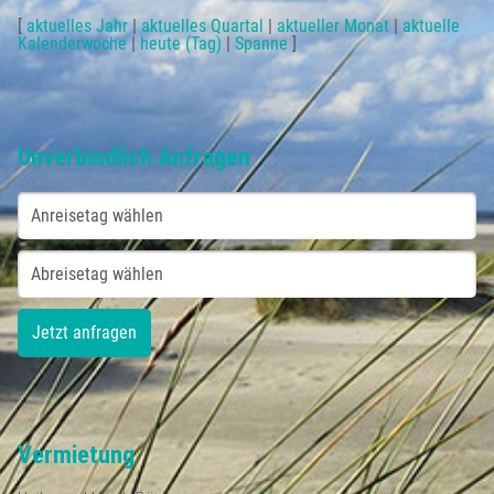
[
aktuelles Jahr
|
aktuelles Quartal
|
aktueller Monat
|
aktuelle
Kalenderwoche
|
heute (Tag)
|
Spanne
]
Unverbindlich Anfragen
Vermietung