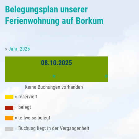
Belegungsplan
Belegungsplan unserer
Partner
Anfrageformular
Borkum - Ortsansichten
Anreise
Saison & Preise
Ferienwohnung auf Borkum
Buchung
Natur auf Borkum
Sehenswürdigkeiten
Gästebeitrag
»
Jahr: 2025
Kleingedrucktes
Türme und Seezeichen
Unsere Borkum-Tipps
Gästestimmen
08.10.2025
Impressum
Borkum im Winter
Borkum kulinarisch
«
»
Datenschutzerklärung
Alte Inselansichten
keine Buchungen vorhanden
Borkum Wetter
= reserviert
= belegt
= teilweise belegt
= Buchung liegt in der Vergangenheit