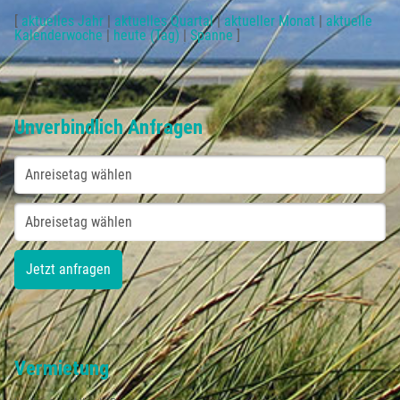
[
aktuelles Jahr
|
aktuelles Quartal
|
aktueller Monat
|
aktuelle
Kalenderwoche
|
heute (Tag)
|
Spanne
]
Unverbindlich Anfragen
Vermietung