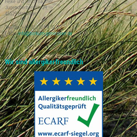
Heike und Ulrich Bäumer
Jugendherbergstr. 29
45529 Hattingen
Telefon: +49 (0)2324 4 50 35
E-Mail:
info@borkum-geniessen.de
Wir sind allergikerfreundlich