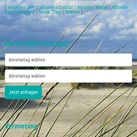
[
aktuelles Jahr
|
aktuelles Quartal
|
aktueller Monat
|
aktuelle
Kalenderwoche
|
heute (Tag)
|
Spanne
]
Unverbindlich Anfragen
Vermietung