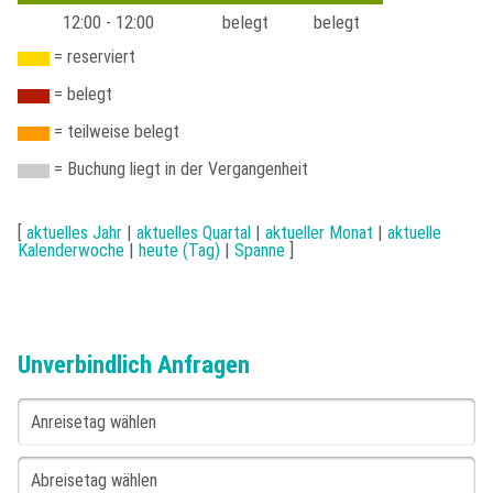
12:00 - 12:00
belegt
belegt
Buchung
Natur auf Borkum
Sehenswürdigkeiten
Gästebeitrag
= reserviert
= belegt
Kleingedrucktes
Türme und Seezeichen
Unsere Borkum-Tipps
Gästestimmen
= teilweise belegt
Impressum
= Buchung liegt in der Vergangenheit
Borkum im Winter
Borkum kulinarisch
Datenschutzerklärung
[
aktuelles Jahr
|
aktuelles Quartal
|
aktueller Monat
|
aktuelle
Alte Inselansichten
Borkum Wetter
Kalenderwoche
|
heute (Tag)
|
Spanne
]
Unverbindlich Anfragen