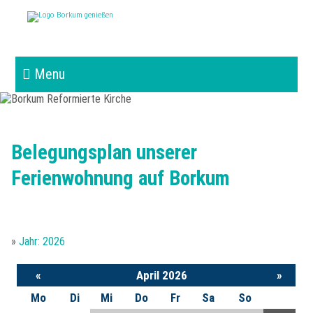
Menu
Start
Ferienwohnung
Belegungsplan unserer
Ferienwohnung auf Borkum
Urlaub auf Borkum
Die Ferienwohnung
Impressionen
Die Insel Borkum
Lage
»
Jahr: 2026
Kontakt & Buchung
Strand und Me(h)er
Winter auf Borkum
Belegungsplan
«
April 2026
»
Partner
Anfrageformular
Mo
Di
Mi
Do
Fr
Sa
So
Borkum - Ortsansichten
Anreise
Saison & Preise