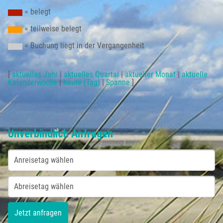
= belegt
= teilweise belegt
= Buchung liegt in der Vergangenheit
[
aktuelles Jahr
|
aktuelles Quartal
|
aktueller Monat
|
aktuelle
Kalenderwoche
|
heute (Tag)
|
Spanne
]
Unverbindlich Anfragen