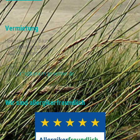
Vermietung
Heike und Ulrich Bäumer
Jugendherbergstr. 29
45529 Hattingen
Telefon: +49 (0)2324 4 50 35
E-Mail:
info@borkum-geniessen.de
Wir sind allergikerfreundlich