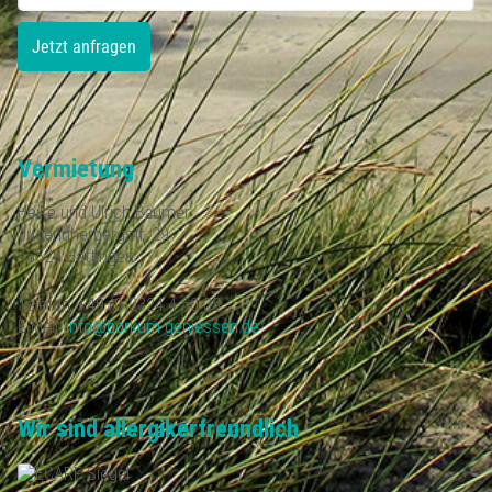
Vermietung
Heike und Ulrich Bäumer
Jugendherbergstr. 29
45529 Hattingen
Telefon: +49 (0)2324 4 50 35
E-Mail:
info@borkum-geniessen.de
Wir sind allergikerfreundlich