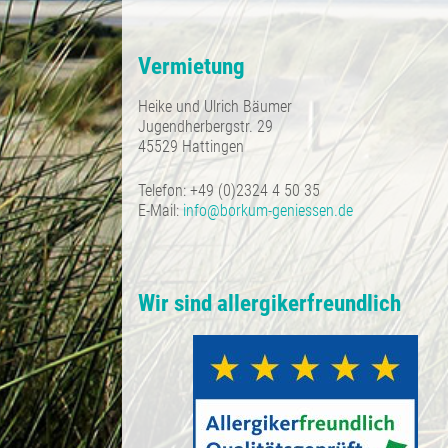
Vermietung
Heike und Ulrich Bäumer
Jugendherbergstr. 29
45529 Hattingen
Telefon: +49 (0)2324 4 50 35
E-Mail:
info@borkum-geniessen.de
Wir sind allergikerfreundlich