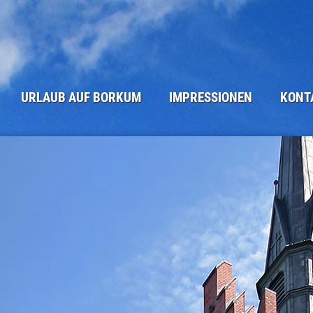
URLAUB AUF BORKUM
IMPRESSIONEN
KONT
DIE INSEL BORKUM
STRAND UND ME(H)ER
ANFRAGEF
WINTER AUF BORKUM
BORKUM - ORTSANSICHTEN
BUCHUNG
ANREISE
NATUR AUF BORKUM
KLEINGEDR
SEHENSWÜRDIGKEITEN
TÜRME UND SEEZEICHEN
IMPRESSU
UNSERE BORKUM-TIPPS
BORKUM IM WINTER
DATENSCH
BORKUM KULINARISCH
ALTE INSELANSICHTEN
BORKUM WETTER