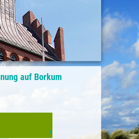
hnung auf Borkum
»