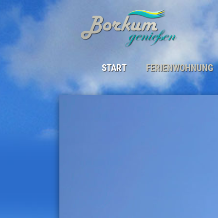
START
FERIENWOHNUNG
DIE FERIENWOHNUNG
LAGE
BELEGUNGSPLAN
SAISON & PREISE
GÄSTEBEITRAG
GÄSTESTIMMEN