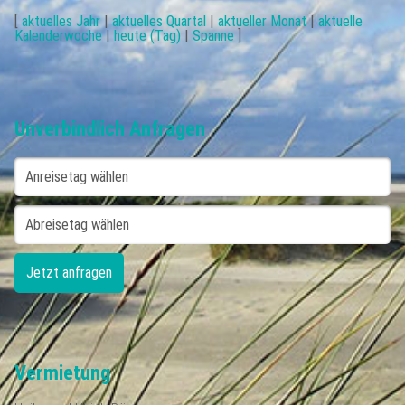
[
aktuelles Jahr
|
aktuelles Quartal
|
aktueller Monat
|
aktuelle
Kalenderwoche
|
heute (Tag)
|
Spanne
]
Unverbindlich Anfragen
Vermietung