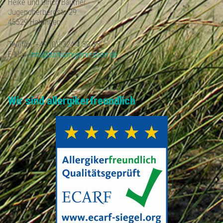
Heike und Ulrich Bäumer
Jugendherbergstr. 29
45529 Hattingen
Telefon: +49 (0)2324 4 50 35
E-Mail:
info@borkum-geniessen.de
Wir sind allergikerfreundlich