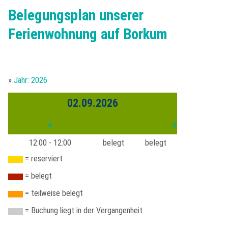
Belegungsplan
Belegungsplan unserer
Partner
Anfrageformular
Borkum - Ortsansichten
Anreise
Saison & Preise
Ferienwohnung auf Borkum
Buchung
Natur auf Borkum
Sehenswürdigkeiten
Gästebeitrag
»
Jahr: 2026
Kleingedrucktes
Türme und Seezeichen
Unsere Borkum-Tipps
Gästestimmen
02.09.2026
Impressum
Borkum im Winter
Borkum kulinarisch
«
»
Datenschutzerklärung
Alte Inselansichten
12:00 - 12:00
belegt
belegt
Borkum Wetter
= reserviert
= belegt
= teilweise belegt
= Buchung liegt in der Vergangenheit