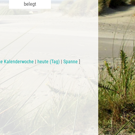
belegt
le Kalenderwoche
|
heute (Tag)
|
Spanne
]