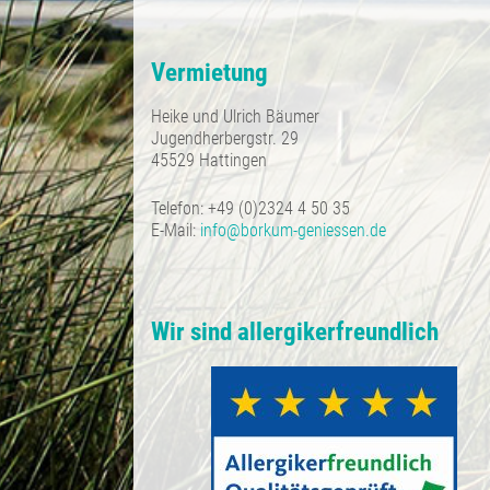
Vermietung
Heike und Ulrich Bäumer
Jugendherbergstr. 29
45529 Hattingen
Telefon: +49 (0)2324 4 50 35
E-Mail:
info@borkum-geniessen.de
Wir sind allergikerfreundlich