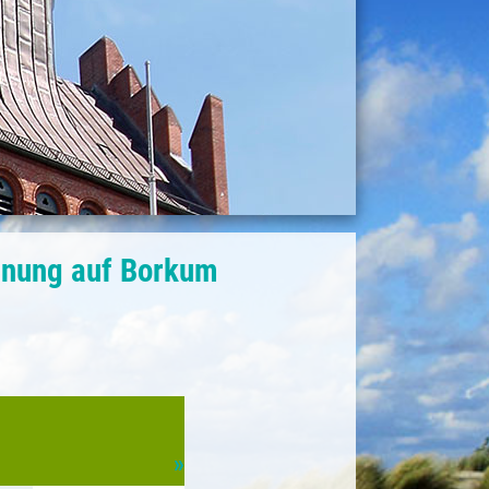
hnung auf Borkum
»