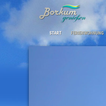
START
FERIENWOHNUNG
DIE FERIENWOHNUNG
LAGE
BELEGUNGSPLAN
SAISON & PREISE
GÄSTEBEITRAG
GÄSTESTIMMEN