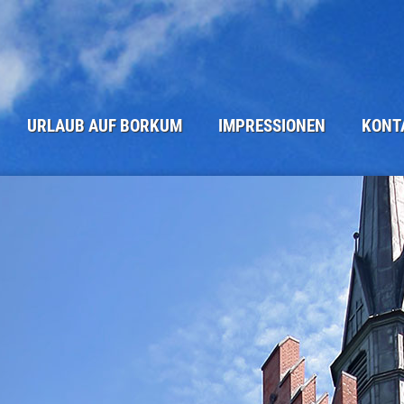
URLAUB AUF BORKUM
IMPRESSIONEN
KONT
DIE INSEL BORKUM
STRAND UND ME(H)ER
ANFRAGEF
WINTER AUF BORKUM
BORKUM - ORTSANSICHTEN
BUCHUNG
ANREISE
NATUR AUF BORKUM
KLEINGEDR
SEHENSWÜRDIGKEITEN
TÜRME UND SEEZEICHEN
IMPRESSU
UNSERE BORKUM-TIPPS
BORKUM IM WINTER
DATENSCH
BORKUM KULINARISCH
ALTE INSELANSICHTEN
BORKUM WETTER