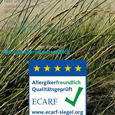
Heike und Ulrich Bäumer
Jugendherbergstr. 29
45529 Hattingen
Telefon: +49 (0)2324 4 50 35
E-Mail:
info@borkum-geniessen.de
Wir sind allergikerfreundlich