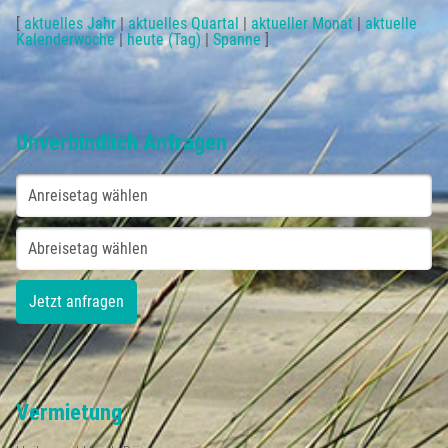
[
aktuelles Jahr
|
aktuelles Quartal
|
aktueller Monat
|
aktuelle
Kalenderwoche
|
heute (Tag)
|
Spanne
]
Unverbindlich Anfragen
Vermietung