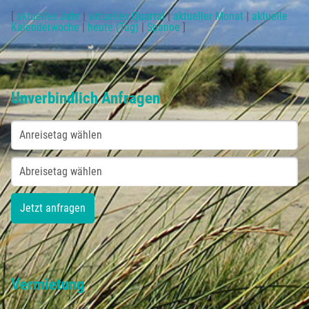
[
aktuelles Jahr
|
aktuelles Quartal
|
aktueller Monat
|
aktuelle
Kalenderwoche
|
heute (Tag)
|
Spanne
]
Unverbindlich Anfragen
Vermietung