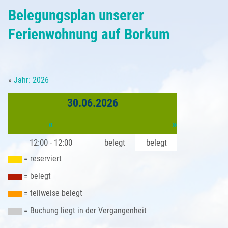
Belegungsplan
Belegungsplan unserer
Partner
Anfrageformular
Borkum - Ortsansichten
Anreise
Saison & Preise
Ferienwohnung auf Borkum
Buchung
Natur auf Borkum
Sehenswürdigkeiten
Gästebeitrag
»
Jahr: 2026
Kleingedrucktes
Türme und Seezeichen
Unsere Borkum-Tipps
Gästestimmen
30.06.2026
Impressum
Borkum im Winter
Borkum kulinarisch
«
»
Datenschutzerklärung
Alte Inselansichten
12:00 - 12:00
belegt
belegt
Borkum Wetter
= reserviert
= belegt
= teilweise belegt
= Buchung liegt in der Vergangenheit