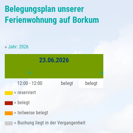
Belegungsplan
Belegungsplan unserer
Partner
Anfrageformular
Borkum - Ortsansichten
Anreise
Saison & Preise
Ferienwohnung auf Borkum
Buchung
Natur auf Borkum
Sehenswürdigkeiten
Gästebeitrag
»
Jahr: 2026
Kleingedrucktes
Türme und Seezeichen
Unsere Borkum-Tipps
Gästestimmen
23.06.2026
Impressum
Borkum im Winter
Borkum kulinarisch
«
»
Datenschutzerklärung
Alte Inselansichten
12:00 - 12:00
belegt
belegt
Borkum Wetter
= reserviert
= belegt
= teilweise belegt
= Buchung liegt in der Vergangenheit