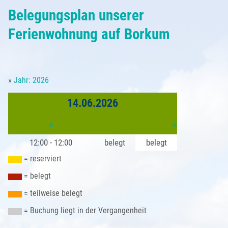
Belegungsplan
Belegungsplan unserer
Partner
Anfrageformular
Borkum - Ortsansichten
Anreise
Saison & Preise
Ferienwohnung auf Borkum
Buchung
Natur auf Borkum
Sehenswürdigkeiten
Gästebeitrag
»
Jahr: 2026
Kleingedrucktes
Türme und Seezeichen
Unsere Borkum-Tipps
Gästestimmen
14.06.2026
Impressum
Borkum im Winter
Borkum kulinarisch
«
»
Datenschutzerklärung
Alte Inselansichten
12:00 - 12:00
belegt
belegt
Borkum Wetter
= reserviert
= belegt
= teilweise belegt
= Buchung liegt in der Vergangenheit