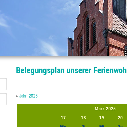
Belegungsplan unserer Ferienwo
»
Jahr: 2025
März
2025
17
18
19
20
Mo
Di
Mi
Do