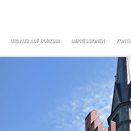
URLAUB AUF BORKUM
IMPRESSIONEN
KONTA
DIE INSEL BORKUM
STRAND UND ME(H)ER
ANFRAGEF
WINTER AUF BORKUM
BORKUM - ORTSANSICHTEN
BUCHUNG
ANREISE
NATUR AUF BORKUM
KLEINGEDR
SEHENSWÜRDIGKEITEN
TÜRME UND SEEZEICHEN
IMPRESSU
UNSERE BORKUM-TIPPS
BORKUM IM WINTER
DATENSCH
BORKUM KULINARISCH
ALTE INSELANSICHTEN
BORKUM WETTER