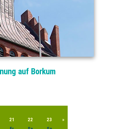
hnung auf Borkum
21
22
23
»
Fr
Sa
So