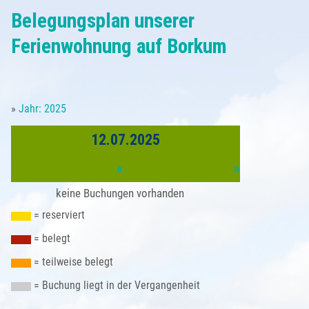
Belegungsplan
Belegungsplan unserer
Partner
Anfrageformular
Borkum - Ortsansichten
Anreise
Saison & Preise
Ferienwohnung auf Borkum
Buchung
Natur auf Borkum
Sehenswürdigkeiten
Gästebeitrag
»
Jahr: 2025
Kleingedrucktes
Türme und Seezeichen
Unsere Borkum-Tipps
Gästestimmen
12.07.2025
Impressum
Borkum im Winter
Borkum kulinarisch
«
»
Datenschutzerklärung
Alte Inselansichten
keine Buchungen vorhanden
Borkum Wetter
= reserviert
= belegt
= teilweise belegt
= Buchung liegt in der Vergangenheit