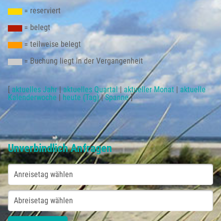
= reserviert
= belegt
= teilweise belegt
= Buchung liegt in der Vergangenheit
[
aktuelles Jahr
|
aktuelles Quartal
|
aktueller Monat
|
aktuelle
Kalenderwoche
|
heute (Tag)
|
Spanne
]
Unverbindlich Anfragen