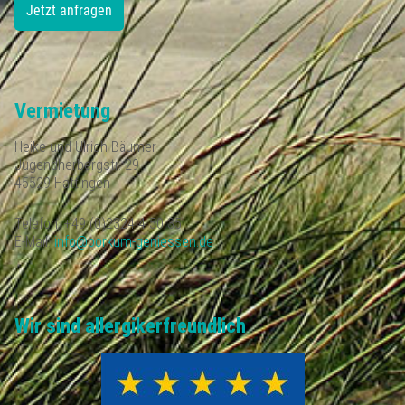
Vermietung
Heike und Ulrich Bäumer
Jugendherbergstr. 29
45529 Hattingen
Telefon: +49 (0)2324 4 50 35
E-Mail:
info@borkum-geniessen.de
Wir sind allergikerfreundlich